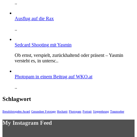
..
Ausflug auf die Rax
..
Sedcard Shooting mit Yasmin
Ob ernst, verspielt, zurückhaltend oder präsent – Yasmin
versteht es, in untersc..
Photopam in einem Beitrag auf WKO.at
..
Schlagwort
Berufsfotogafen Award
Gmundner Fototage
Hochzeit
Photopam
Portrait
Siegerehrung
Traumseher
My Instagram Feed