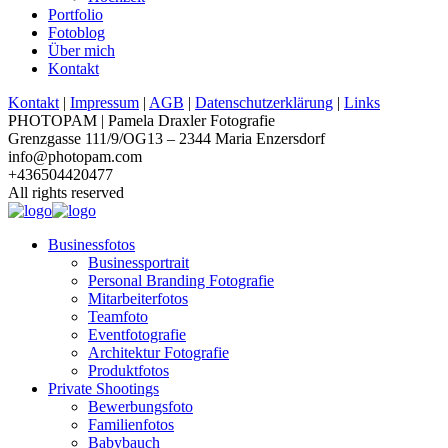
Portfolio
Fotoblog
Über mich
Kontakt
Kontakt
|
Impressum
|
AGB
|
Datenschutzerklärung
|
Links
PHOTOPAM | Pamela Draxler Fotografie
Grenzgasse 111/9/OG13 – 2344 Maria Enzersdorf
info@photopam.com
+436504420477
All rights reserved
Businessfotos
Businessportrait
Personal Branding Fotografie
Mitarbeiterfotos
Teamfoto
Eventfotografie
Architektur Fotografie
Produktfotos
Private Shootings
Bewerbungsfoto
Familienfotos
Babybauch